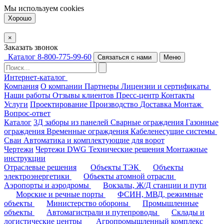
Мы используем
cookies
Хорошо
×
Заказать звонок
Каталог
8-800-775-99-60
Связаться с нами
Меню
Интернет-каталог
Компания
О компании
Партнеры
Лицензии и сертификаты
Наши работы
Отзывы клиентов
Пресс-центр
Контакты
Услуги
Проектирование
Производство
Доставка
Монтаж
Вопрос-ответ
Каталог
3Д заборы из панелей
Сварные ограждения
Газонные
ограждения
Временные ограждения
Кабеленесущие системы
Cваи
Автоматика и комплектующие для ворот
Чертежи
Чертежи DWG
Технические решения
Монтажные
инструкции
Отраслевые решения
Объекты ТЭК
Объекты
электроэнергетики
Объекты атомной отрасли
Аэропорты и аэродромы
Вокзалы, Ж/Д станции и пути
Морские и речные порты
ФСИН, МВД, режимные
объекты
Министерство обороны
Промышленные
объекты
Автомагистрали и путепроводы
Склады и
логистические центры
Агропромышленный комплекс