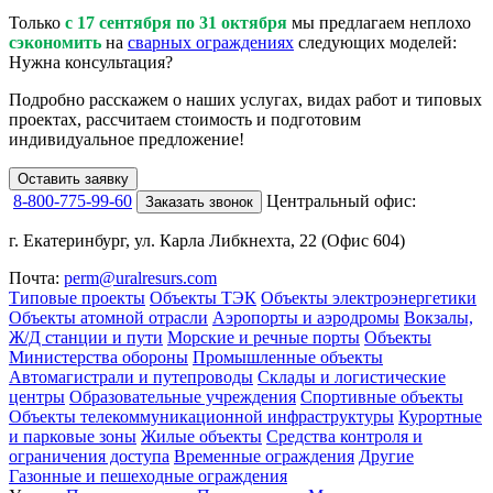
Только
с 17 сентября по 31 октября
мы предлагаем неплохо
сэкономить
на
сварных ограждениях
следующих моделей:
Нужна консультация?
Подробно расскажем о наших услугах
, видах работ и типовых
проектах,
рассчитаем стоимость и подготовим
индивидуальное предложение!
Оставить заявку
8-800-775-99-60
Центральный офис:
Заказать звонок
г. Екатеринбург, ул. Карла Либкнехта, 22 (Офис 604)
Почта:
perm@uralresurs.com
Типовые проекты
Объекты ТЭК
Объекты электроэнергетики
Объекты атомной отрасли
Аэропорты и аэродромы
Вокзалы,
Ж/Д станции и пути
Морские и речные порты
Объекты
Министерства обороны
Промышленные объекты
Автомагистрали и путепроводы
Склады и логистические
центры
Образовательные учреждения
Спортивные объекты
Объекты телекоммуникационной инфраструктуры
Курортные
и парковые зоны
Жилые объекты
Средства контроля и
ограничения доступа
Временные ограждения
Другие
Газонные и пешеходные ограждения