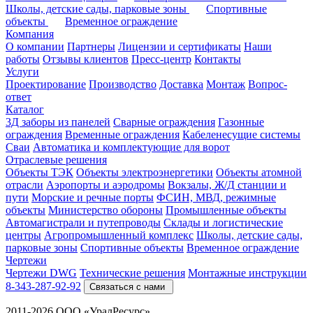
Школы, детские сады, парковые зоны
Спортивные
объекты
Временное ограждение
Компания
О компании
Партнеры
Лицензии и сертификаты
Наши
работы
Отзывы клиентов
Пресс-центр
Контакты
Услуги
Проектирование
Производство
Доставка
Монтаж
Вопрос-
ответ
Каталог
3Д заборы из панелей
Сварные ограждения
Газонные
ограждения
Временные ограждения
Кабеленесущие системы
Cваи
Автоматика и комплектующие для ворот
Отраслевые решения
Объекты ТЭК
Объекты электроэнергетики
Объекты атомной
отрасли
Аэропорты и аэродромы
Вокзалы, Ж/Д станции и
пути
Морские и речные порты
ФСИН, МВД, режимные
объекты
Министерство обороны
Промышленные объекты
Автомагистрали и путепроводы
Склады и логистические
центры
Агропромышленный комплекс
Школы, детские сады,
парковые зоны
Спортивные объекты
Временное ограждение
Чертежи
Чертежи DWG
Технические решения
Монтажные инструкции
8-343-287-92-92
Связаться с нами
2011-2026 ООО «УралРесурс»