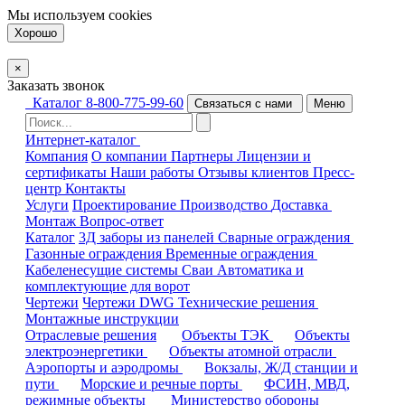
Мы используем
cookies
Хорошо
×
Заказать звонок
Каталог
8-800-775-99-60
Связаться с нами
Меню
Интернет-каталог
Компания
О компании
Партнеры
Лицензии и
сертификаты
Наши работы
Отзывы клиентов
Пресс-
центр
Контакты
Услуги
Проектирование
Производство
Доставка
Монтаж
Вопрос-ответ
Каталог
3Д заборы из панелей
Сварные ограждения
Газонные ограждения
Временные ограждения
Кабеленесущие системы
Cваи
Автоматика и
комплектующие для ворот
Чертежи
Чертежи DWG
Технические решения
Монтажные инструкции
Отраслевые решения
Объекты ТЭК
Объекты
электроэнергетики
Объекты атомной отрасли
Аэропорты и аэродромы
Вокзалы, Ж/Д станции и
пути
Морские и речные порты
ФСИН, МВД,
режимные объекты
Министерство обороны