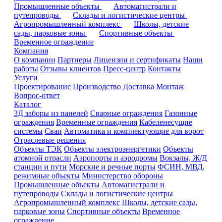
Промышленные объекты
Автомагистрали и
путепроводы
Склады и логистические центры
Агропромышленный комплекс
Школы, детские
сады, парковые зоны
Спортивные объекты
Временное ограждение
Компания
О компании
Партнеры
Лицензии и сертификаты
Наши
работы
Отзывы клиентов
Пресс-центр
Контакты
Услуги
Проектирование
Производство
Доставка
Монтаж
Вопрос-ответ
Каталог
3Д заборы из панелей
Сварные ограждения
Газонные
ограждения
Временные ограждения
Кабеленесущие
системы
Cваи
Автоматика и комплектующие для ворот
Отраслевые решения
Объекты ТЭК
Объекты электроэнергетики
Объекты
атомной отрасли
Аэропорты и аэродромы
Вокзалы, Ж/Д
станции и пути
Морские и речные порты
ФСИН, МВД,
режимные объекты
Министерство обороны
Промышленные объекты
Автомагистрали и
путепроводы
Склады и логистические центры
Агропромышленный комплекс
Школы, детские сады,
парковые зоны
Спортивные объекты
Временное
ограждение