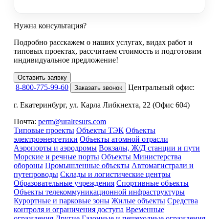
Нужна консультация?
Подробно расскажем о наших услугах
, видах работ и
типовых проектах,
рассчитаем стоимость и подготовим
индивидуальное предложение!
Оставить заявку
8-800-775-99-60
Центральный офис:
Заказать звонок
г. Екатеринбург, ул. Карла Либкнехта, 22 (Офис 604)
Почта:
perm@uralresurs.com
Типовые проекты
Объекты ТЭК
Объекты
электроэнергетики
Объекты атомной отрасли
Аэропорты и аэродромы
Вокзалы, Ж/Д станции и пути
Морские и речные порты
Объекты Министерства
обороны
Промышленные объекты
Автомагистрали и
путепроводы
Склады и логистические центры
Образовательные учреждения
Спортивные объекты
Объекты телекоммуникационной инфраструктуры
Курортные и парковые зоны
Жилые объекты
Средства
контроля и ограничения доступа
Временные
ограждения
Другие
Газонные и пешеходные ограждения