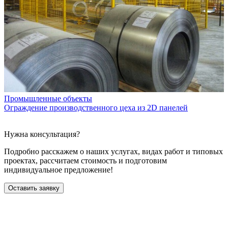
Промышленные объекты
Ограждение производственного цеха из 2D панелей
О
Е
Нужна консультация?
Подробно расскажем о наших услугах
, видах работ и типовых
проектах,
рассчитаем стоимость и подготовим
индивидуальное предложение!
Оставить заявку