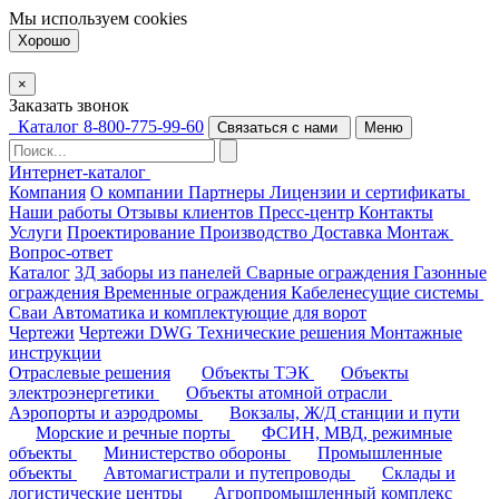
Мы используем
cookies
Хорошо
×
Заказать звонок
Каталог
8-800-775-99-60
Связаться с нами
Меню
Интернет-каталог
Компания
О компании
Партнеры
Лицензии и сертификаты
Наши работы
Отзывы клиентов
Пресс-центр
Контакты
Услуги
Проектирование
Производство
Доставка
Монтаж
Вопрос-ответ
Каталог
3Д заборы из панелей
Сварные ограждения
Газонные
ограждения
Временные ограждения
Кабеленесущие системы
Cваи
Автоматика и комплектующие для ворот
Чертежи
Чертежи DWG
Технические решения
Монтажные
инструкции
Отраслевые решения
Объекты ТЭК
Объекты
электроэнергетики
Объекты атомной отрасли
Аэропорты и аэродромы
Вокзалы, Ж/Д станции и пути
Морские и речные порты
ФСИН, МВД, режимные
объекты
Министерство обороны
Промышленные
объекты
Автомагистрали и путепроводы
Склады и
логистические центры
Агропромышленный комплекс