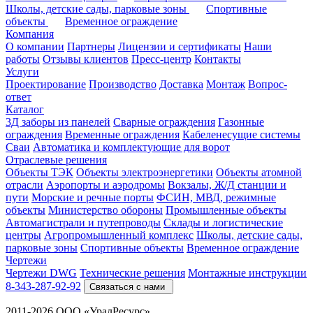
Школы, детские сады, парковые зоны
Спортивные
объекты
Временное ограждение
Компания
О компании
Партнеры
Лицензии и сертификаты
Наши
работы
Отзывы клиентов
Пресс-центр
Контакты
Услуги
Проектирование
Производство
Доставка
Монтаж
Вопрос-
ответ
Каталог
3Д заборы из панелей
Сварные ограждения
Газонные
ограждения
Временные ограждения
Кабеленесущие системы
Cваи
Автоматика и комплектующие для ворот
Отраслевые решения
Объекты ТЭК
Объекты электроэнергетики
Объекты атомной
отрасли
Аэропорты и аэродромы
Вокзалы, Ж/Д станции и
пути
Морские и речные порты
ФСИН, МВД, режимные
объекты
Министерство обороны
Промышленные объекты
Автомагистрали и путепроводы
Склады и логистические
центры
Агропромышленный комплекс
Школы, детские сады,
парковые зоны
Спортивные объекты
Временное ограждение
Чертежи
Чертежи DWG
Технические решения
Монтажные инструкции
8-343-287-92-92
Связаться с нами
2011-2026 ООО «УралРесурс»